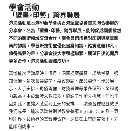
學會活動
「壁畫×印藝」跨界聯展
這次活動是香港印藝學會與香港壁畫協會首次聯合舉辦的
分享會，名為「壁畫×印藝」跨界聯展。能夠促成兩個截然
不同的藝術領域交流合作，讓會員們增進對印刷與壁畫藝
術的認識，學習新技術並優化自身知識，確實意義非凡。
值得高興的是，分享會後大家積極聯繫，期望日後能開展
更多合作，這次活動圓滿成功。
籌辦這次活動歷時三個月，涵蓋提案撰寫、場地考察、通
知發佈、多次會議協商、嘉賓邀請、產品製作、作品展
示、人手安排、司儀籌備、財務管理等眾多環節，全程親
力親為。由於牽涉人數眾多，協調工作極具挑戰，但也正
因如此，更讓人感受到上天的安排——透過各種經歷教導
我們成長。這次活動特別與教會餐廳Top Life Cafe 及一眾
印刷界、藝術界的基督徒合作，深信在上帝的帶領下，才
能順利成事。