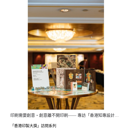
印刷需要創意・創意離不開印刷—— 專訪「香港知專設計學院」、「安量彩印製盒有限公司」 「偉民製本(中國)有限公司」合作故事及得獎感受 香
「香港印製大獎」訪問系列