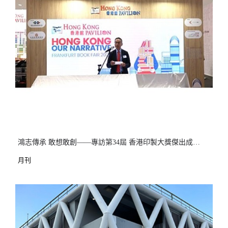
鴻志傳承 敢想敢創——專訪第34屆 香港印製大獎傑出成就大獎（印刷界） 鴻興印刷集團有限公司 執行主席 任澤明先生
月刊