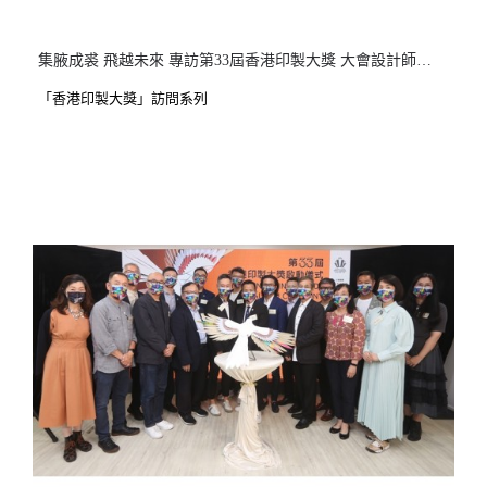
集腋成裘 飛越未來 專訪第33屆香港印製大獎 大會設計師黃文翰先生(Joe Wong)
「香港印製大獎」訪問系列