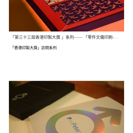
「第三十三屆香港印製大獎 」系列—— 「零件文儀印刷-其他」金獎 簡約美學：追求傳承與創新的平衡 專訪Thirty30 Creative Ltd.
「香港印製大獎」訪問系列