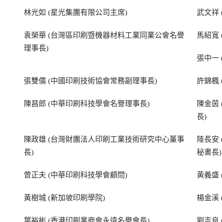
林光如 (星光集團有限公司主席)
武文祥
袁榮華 (台灣區印刷暨機器材料工業同業公會名譽
馬紹寬
理事長)
張中一
張雙儒 (中國印刷技術協會常務副理事長)
許錦楓
陳昌郎 (中華印刷科技學會名譽理事長)
陳金茵
長)
陳政雄 (台灣財團法人印刷工業技術研究中心董事
陸長安
長)
秘書長)
曾正夫 (中華印刷科技學會顧問)
黃義盛
黃樹城 (新加坡印刷學院)
楊金溪
葉裕彬 (香港印刷業商會永遠名譽會長)
劉吉良