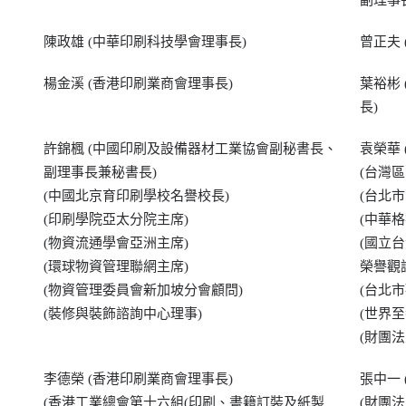
副理事
陳政雄 (中華印刷科技學會理事長)
曾正夫
楊金溪 (香港印刷業商會理事長)
葉裕彬
長)
許錦楓 (中國印刷及設備器材工業協會副秘書長、
袁榮華
副理事長兼秘書長)
(台灣
(中國北京育印刷學校名譽校長)
(台北市
(印刷學院亞太分院主席)
(中華
(物資流通學會亞洲主席)
(國立
(環球物資管理聯網主席)
榮譽觀
(物資管理委員會新加坡分會顧問)
(台北
(裝修與裝飾諮詢中心理事)
(世界
(財團
李德榮 (香港印刷業商會理事長)
張中一
(香港工業總會第十六組(印刷、書籍訂裝及紙製
(財團