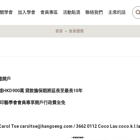
關學會
加入學會
會員專區
活動點滴
聯絡我們
主席的話
首頁
會員優惠
邀開戶
HKD900萬 貸款擔保期將延長至最長10年
港印藝學會會員專享開戶行政費全免
e caroltse@hangseng.com / 3662 0112 Coco Lau coco.k.l.l