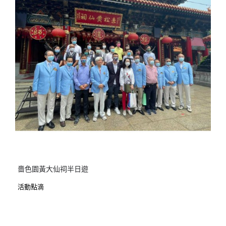
嗇色園黃大仙祠半日遊
活動點滴