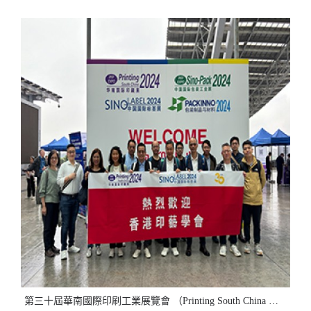
第三十屆華南國際印刷工業展覽會 （Printing South China 2024）考察團暨「企業可持續發展規劃和目標策略」分享會