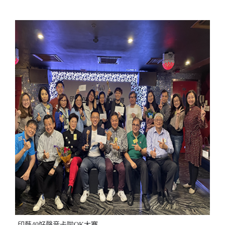
印藝40好聲音卡啦OK大賽