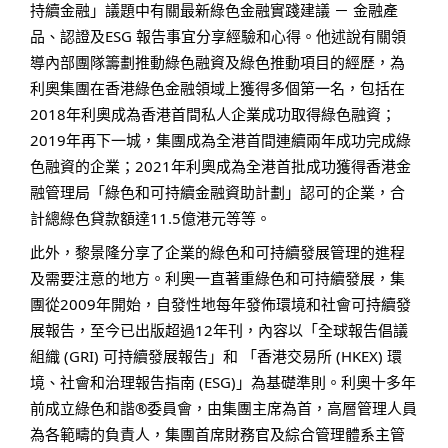
持續金融」議題中有關最新綠色金融實踐建議 － 金融產
品、認證及ESG 報告事宜分享經驗和心得。他述說有關領
導內部團隊籌劃推動綠色融資及綠色推動項目的經歷，為
利奧集團在香港綠色金融領域上獲得多個第一名，包括在
2018年利奧成為香港首間私人企業成功取得綠色融資；
2019年再下一城，集團成為全港首間連續兩年成功完成綠
色融資的企業；2021年利奧成為全港首批成功獲得香港金
融管理局「綠色和可持續金融資助計劃」認可的企業，合
計總綠色貸款額達11.5億港元等等。
此外，黎景隆分享了企業的綠色和可持續發展管理的進程
及需要注意的地方。利奧一直著重綠色和可持續發展，集
團從2009年開始，自發性地每年發佈環境和社會可持續發
展報告，至今已出版超過12年刊，內容以「全球報告倡議
組織 (GRI) 可持續發展報告」和 「香港交易所 (HKEX) 環
境、社會和治理報告指南 (ESG)」為基礎準則。利奧十多年
前成立綠色和諧®委員會，由集團主席為首，高層管理人員
為各範疇的負責人，集團首席財務官及綜合管理體系主管