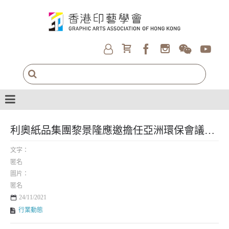
利奧紙品集團黎景隆應邀擔任亞洲環保會議主講嘉賓之一 分享有關環保業綠色及可持續金融議題
文字：
匿名
圖片：
匿名
24/11/2021
行業動態