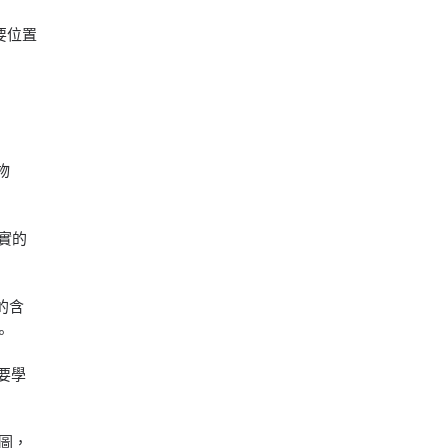
要位置
物
實的
的含
。
要學
圖，