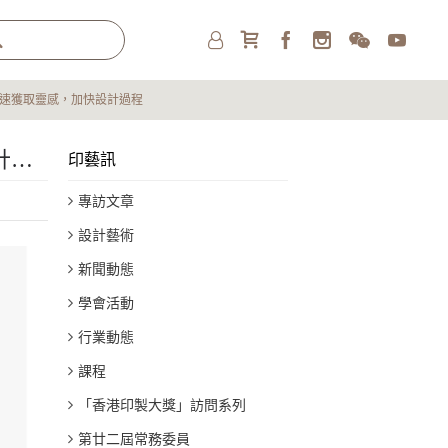
師快速獲取靈感，加快設計過程
生成式人工智能（Generated AI） 在印刷設計中的實際應用（二）： 輔助設計師快速獲取靈感，加快設計過程
印藝訊
專訪文章
設計藝術
新聞動態
學會活動
行業動態
課程
「香港印製大獎」訪問系列
第廿二屆常務委員