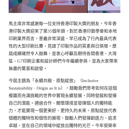
馬主席非常感謝每一位支持香港印製大獎的朋友，今年香
港印製大獎迎來了第35個年頭，對於香港印藝學會和本地
印刷業界而言，意義非常深遠，早已成為了行內最具代表
性的大型印刷比賽，見證了印製作品的質素與日俱增，歷
屆成績確然令人鼓舞，並衷心呼籲及期待各間香港、大灣
區、G7印刷企業和設計師們今年繼續參與，並為大家帶來
無盡的驚喜和啟發。
今屆主題為「永續共融．原點綻放」（Inclusive
Sustainability · Origin as It is），鼓勵我們思考如何在這個
複雜而充滿挑戰的世界中實現永續發展，同時發掘和發揮
自己的潛能。通過合作、關懷環境並發揮個人的獨特能
力，才能實現一個更美好、更持久的未來。原點绽放代表
個體的獨特性和個性的展現，鼓勵人們發揮創造力、追求
卓越，並在自己的領域中綻放出獨特的光芒。今年很榮幸