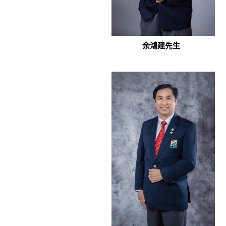
余鴻建先生