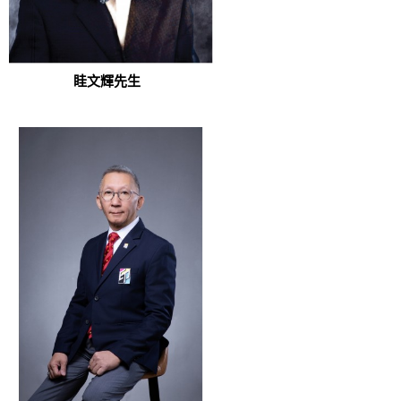
眭文輝先生