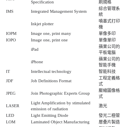
Specification
刷規格
綜合管理系
IMS
Integrated Management System
統
噴墨式打印
Inkjet plotter
機
IOPM
Image one, print many
單像多印
IOPO
Image one, print one
單像單印
蘋果公司的
iPad
平板電腦
蘋果公司的
iPhone
智能手機
IT
Intellectual technology
智能科技
工程定義格
JDF
Job Definitions Format
式
壓縮圖像格
JPEG
Join Photographic Experts Group
式
Light Amplification by stimulated
LASER
激光
emission of radiation
LED
Light Emitting Diode
發光二極管
LOM
Laminated Object Manufacturing
層叠片製造