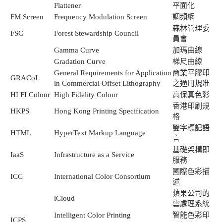
Flattener
平面化
FM Screen
Frequency Modulation Screen
調頻網
森林管理委
FSC
Forest Stewardship Council
員會
Gamma Curve
加瑪曲線
Gradation Curve
梯尺曲線
General Requirements for Application
商業平膠印
GRACoL
in Commercial Offset Lithography
之通用規准
HI FI Colour
High Fidelity Colour
高保真色彩
香港印刷規
HKPS
Hong Kong Printing Specification
格
雙字標記語
HTML
HyperText Markup Language
言
基礎架構即
IaaS
Infrastructure as a Service
服務
國際色彩描
ICC
International Color Consortium
述
蘋果公司的
iCloud
雲處理系統
Intelligent Color Printing
智能色彩印
ICPS