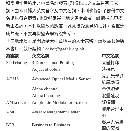
和當時作者所用之中譯名詞發表 (部份出現之文章只有簡寫
詞，由本刊補入英文全字及中文名詞，本刊也修訂了部份中文
名詞以符合原意) 也歡迎兩岸三地之專家學者，繼續補充更多
新生名詞，本刊以開放的態度，誠意接受意見和批評，希望達
成共識，不要再像過去般各說各話。
「三地論壇」是開放給大中華地區的人士來稿，請以電郵傳給
本會月刊執行編輯：editor@gaahk.org.hk
縮寫詞
英文名詞
中文名詞
3D Printing
3 Dimensional Printing
立體打印
Adjacent colors
淡接色
先進光學進
AOMS
Advanced Optical Media Sensor
紙感應器
Alpha channel
疊像透現
Alpha blending
混疊透現
AM screen
Amplitude Modulation Screen
調幅網
資產管理中
AMC
Asset Management Center
心
客戶與供應
B2B
Business to Business
商的交易