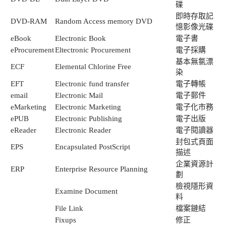
碟
即時存取記
DVD-RAM
Random Access memory DVD
憶影像光碟
eBook
Electronic Book
電子書
eProcurement
Eltectronic Procurement
電子採購
基本無氯漂
ECF
Elemental Chlorine Free
染
EFT
Electronic fund transfer
電子轉帳
email
Electronic Mail
電子郵件
eMarketing
Electronic Marketing
電子化市務
ePUB
Electronic Publishing
電子出版
eReader
Electronic Reader
電子閱讀器
封包式頁面
EPS
Encapsulated PostScript
描述
企業資源計
ERP
Enterprise Resource Planning
劃
檢視隱形資
Examine Document
料
File Link
檔案鏈結
Fixups
修正