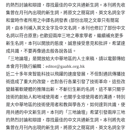
的熱烈討論和辯證，尋找最佳的中文共通新生詞。本刊將先收
集曾在月刊內出現的新生詞，將原文之簡寫詞、英文名詞全字
和當時作者所用之中譯名詞發表 (部份出現之文章只有簡寫
詞，由本刊補入英文全字及中文名詞，本刊也修訂了部份中文
名詞以符合原意) 也歡迎兩岸三地之專家學者，繼續補充更多
新生名詞，本刊以開放的態度，誠意接受意見和批評，希望達
成共識，不要再像過去般各說各話。
「三地論壇」是開放給大中華地區的人士來稿，請以電郵傳給
本會月刊執行編輯：editor@gaahk.org.hk
近二十多年來智能科技以飛躍的速度發展，不但對通訊傳播技
術造成了重大的改變，也對各行各業引發了技術革命，這些改
變藉著軟硬體的推陳出新，不齗衍生新的名詞，這不單只關乎
技術的創始人和地域使用者，也關乎全球使用者的溝通，特別
是大中華地區的技術使用者和教與學各方，如何達到共識，使
用共通的中文新生詞。本刊的「三地論壇」希望引發兩岸三地
的熱烈討論和辯證，尋找最佳的中文共通新生詞。本刊將先收
集曾在月刊內出現的新生詞，將原文之簡寫詞、英文名詞全字