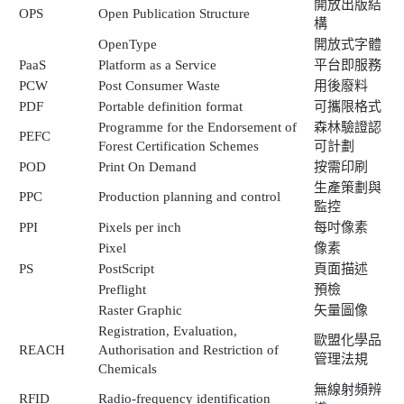
開放出版結
OPS
Open Publication Structure
構
OpenType
開放式字體
PaaS
Platform as a Service
平台即服務
PCW
Post Consumer Waste
用後廢料
PDF
Portable definition format
可攜限格式
Programme for the Endorsement of
森林驗證認
PEFC
Forest Certification Schemes
可計劃
POD
Print On Demand
按需印刷
生產策劃與
PPC
Production planning and control
監控
PPI
Pixels per inch
每吋像素
Pixel
像素
PS
PostScript
頁面描述
Preflight
預檢
Raster Graphic
矢量圖像
Registration, Evaluation,
歐盟化學品
REACH
Authorisation and Restriction of
管理法規
Chemicals
無線射頻辨
RFID
Radio-frequency identification