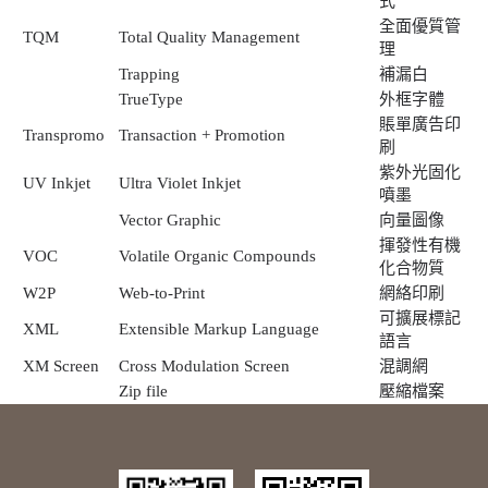
式
全面優質管
TQM
Total Quality Management
理
Trapping
補漏白
TrueType
外框字體
賬單廣告印
Transpromo
Transaction + Promotion
刷
紫外光固化
UV Inkjet
Ultra Violet Inkjet
噴墨
Vector Graphic
向量圖像
揮發性有機
VOC
Volatile Organic Compounds
化合物質
W2P
Web-to-Print
網絡印刷
可擴展標記
XML
Extensible Markup Language
語言
XM Screen
Cross Modulation Screen
混調網
Zip file
壓縮檔案