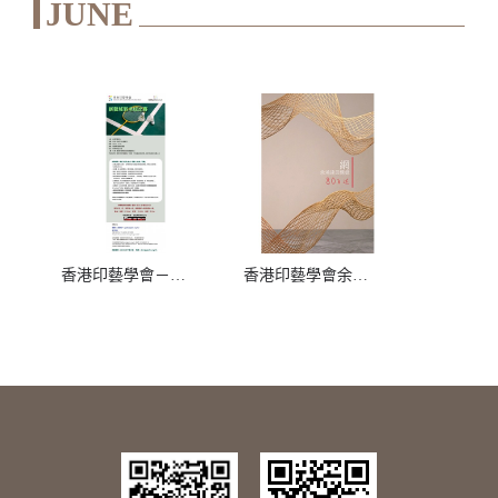
JUNE
香港印藝學會－新藝域羽毛球比賽
香港印藝學會余鴻建先生八十大壽暨回憶錄發布會慶祝晚宴