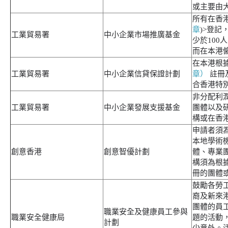
或主要由
所有在香
章
)>登
工業貿易署
中小企業市場推廣基金
少於100
而在本港僱
在本港根據
工業貿易署
中小企業信貸保證計劃
章）
註冊
合香港特
非分配利
工業貿易署
中小企業發展支援基金
團體以及
構或在香
申請者須
本地學術
創意香港
創意智優計劃
體、專業
構須為根
冊的團體或公
鼓勵各勞
裔及新來
團體的員
職業安全及健康員工參與
職業安全健康局
題的活動
計劃