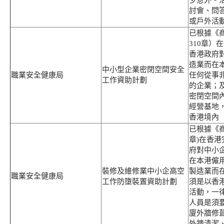
少意外。
討會、問
或戶外活
已根據《
310章）
香港政府
造業而在本
中小型企業密閉空間安全
職業安全健康局
任何從事
工作資助計劃
的企業；
密閉空間
經營基地
香港境內
已根據《商
章)在香
府對中小
在本港僱用
裝修及維修業中小企高空
製造業而
職業安全健康局
工作防墮裝置資助計劃
須是以香
活動，一
人員是須
廈外牆修
外牆清潔