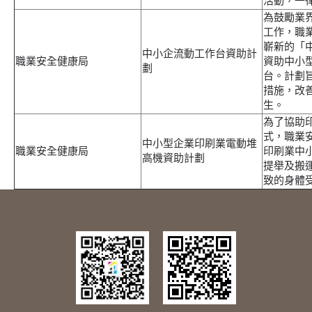
活動，一
為鼓勵業
工作，職
嶄新的「
中小企流動工作台資助計
職業安全健康局
資助中小
劃
台。計劃
措施，改
生。
為了協助
式，職業
中小型企業印刷業電動堆
職業安全健康局
印刷業中
高機資助計劃
提舉及搬
致的身體