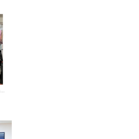
澳門印刷業商會致送紀念品 恭賀本會40周年紀念誌慶