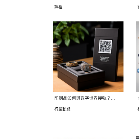
課程
印刷品如何與數字世界接軌？開拓更廣更闊市場？ AI視頻+QR Code賦能印刷人！
行業動態