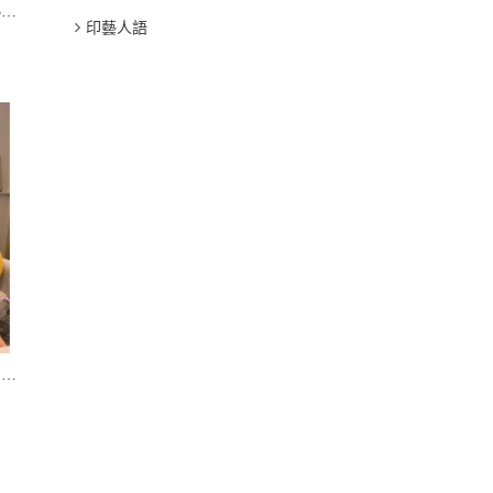
1.海德堡印刷機械股份公司175歲生日
印藝人語
數智印刷新領域｜專訪 好利印科技（香港）有限公司 （AF Systems）