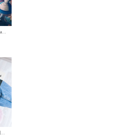
紙品設計師如何與AI魔法師ChatGPT共舞： 合力設計充滿魔力的作品
「AI繪圖工作坊」 為數碼印刷公司開拓新藍海