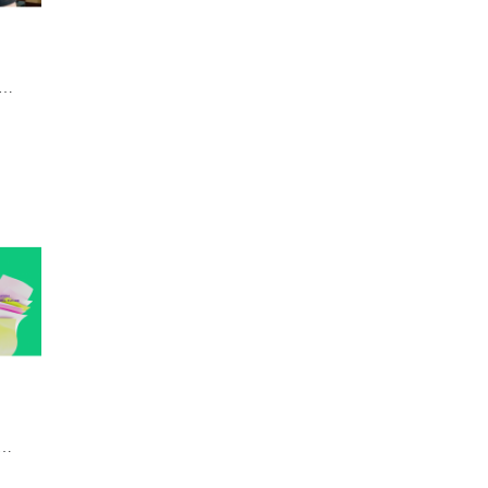
首批G7+™ 認證專家率先誕生
四屆香港印製大奬頒獎典禮】新聞稿