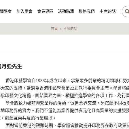
關學會
加入學會
會員專區
活動點滴
聯絡我們
主席的話
首頁
主席的話
周月強先生
香港印藝學會自1983年成立以來，承蒙眾多前輩的精明領導和努
得大家的支持，當選為香港印藝學會第22屆執行委員會主席。學會將
傳承印藝文化精髓，團結業界力量，積極推進學會的各項工作，為行
學會將致力舉辦聯繫業界的活動，促進業界交流，另搭建不同板塊
本地印務界的實力。我們不僅能為業界提供多元化且高質量的支援服
值，創建互惠共贏的行業環境。
面對當前香港的艱難時期，學會將會推動提升印務界在政府政策制