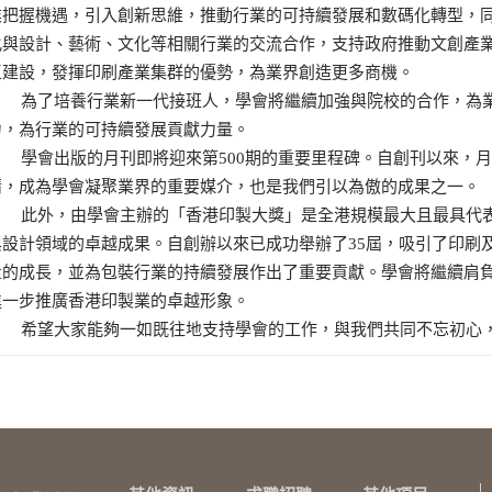
業把握機遇，引入創新思維，推動行業的可持續發展和數碼化轉型，
化與設計、藝術、文化等相關行業的交流合作，支持政府推動文創產
區建設，發揮印刷產業集群的優勢，為業界創造更多商機。
為了培養行業新一代接班人，學會將繼續加強與院校的合作，為業
力，為行業的可持續發展貢獻力量。
學會出版的月刊即將迎來第500期的重要里程碑。自創刊以來，月
精，成為學會凝聚業界的重要媒介，也是我們引以為傲的成果之一。
此外，由學會主辦的「香港印製大獎」是全港規模最大且最具代表
與設計領域的卓越成果。自創辦以來已成功舉辦了35屆，吸引了印刷
量的成長，並為包裝行業的持續發展作出了重要貢獻。學會將繼續肩
進一步推廣香港印製業的卓越形象。
希望大家能夠一如既往地支持學會的工作，與我們共同不忘初心